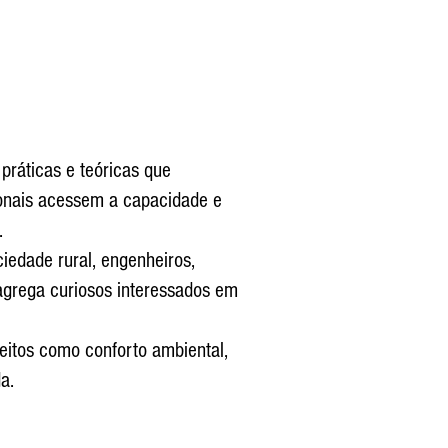
jects
Fences & Ceiling
Directions
y
práticas e teóricas que
ionais acessem a capacidade e
.
iedade rural, engenheiros,
agrega curiosos interessados em
itos como conforto ambiental,
a.